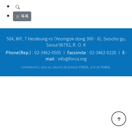
목록
504, IKP, 7 Heolleung-ro (Yeomgok-dong 300 - 6), Seocho-gu,
Seoul 06792, R. O. K
Phone(Rep.)
: 02-3462-0505 ㅣ
Facsimile
: 02-3462-0220 ㅣ
E-
mail
: info@forca.org
COPYRIGHT(C) 2016 ALL RIGHTS RESERVED
FORCA
, SITE BY
FORCA
.