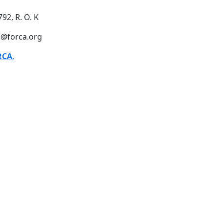
92, R. O. K
o@forca.org
RCA
.