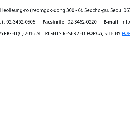
7 Heolleung-ro (Yeomgok-dong 300 - 6), Seocho-gu, Seoul 067
.)
: 02-3462-0505 ㅣ
Facsimile
: 02-3462-0220 ㅣ
E-mail
: inf
YRIGHT(C) 2016 ALL RIGHTS RESERVED
FORCA
, SITE BY
FO