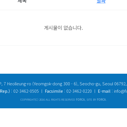
제목
날짜
게시물이 없습니다.
P, 7 Heolleung-ro (Yeomgok-dong 300 - 6), Seocho-gu, Seoul 06792,
Rep.)
: 02-3462-0505 ㅣ
Facsimile
: 02-3462-0220 ㅣ
E-mail
: info@f
COPYRIGHT(C) 2016 ALL RIGHTS RESERVED
FORCA
, SITE BY
FORCA
.