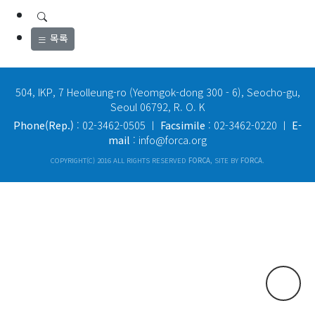
목록
504, IKP, 7 Heolleung-ro (Yeomgok-dong 300 - 6), Seocho-gu,
Seoul 06792, R. O. K
Phone(Rep.)
: 02-3462-0505 ㅣ
Facsimile
: 02-3462-0220 ㅣ
E-
mail
: info@forca.org
COPYRIGHT(C) 2016 ALL RIGHTS RESERVED
FORCA
, SITE BY
FORCA
.