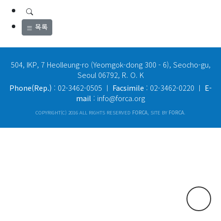
목록
504, IKP, 7 Heolleung-ro (Yeomgok-dong 300 - 6), Seocho-gu,
Seoul 06792, R. O. K
Phone(Rep.)
: 02-3462-0505 ㅣ
Facsimile
: 02-3462-0220 ㅣ
E-
mail
: info@forca.org
COPYRIGHT(C) 2016 ALL RIGHTS RESERVED
FORCA
, SITE BY
FORCA
.