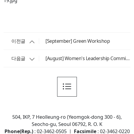
이전글
[September] Green Workshop
다음글
[August] Women's Leadership Committee
504, IKP, 7 Heolleung-ro (Yeomgok-dong 300 - 6),
Seocho-gu, Seoul 06792, R. O. K
Phone(Rep.)
: 02-3462-0505 ㅣ
Facsimile
: 02-3462-0220