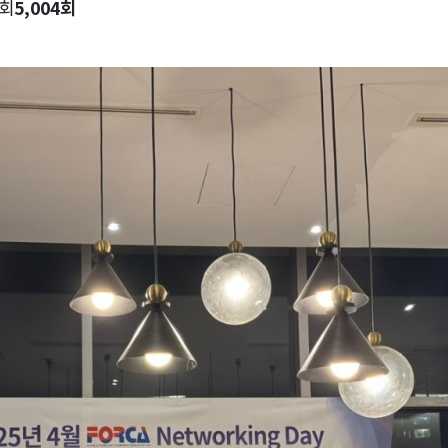
회
5,004회