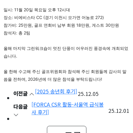
일시: 11월 20일 목요일 오후 12시대
장소: 비에비스타 CC (경기 이천시 모가면 어농로 272)
참가비: 25만원, 골프 연회비 납부 회원 18만원, 게스트 30만원
참석자: 총 2팀
올해 마지막 그린워크숍이 멋진 단풍이 어우러진 풍경속에 개최되었
습니다.
올 한해 수고해 주신 골프위원회와 참석해 주신 회원들께 감사의 말
씀을 전하며, 2026년에 더 많은 참석을 부탁드립니다!
[2025 송년회 후기]
이전글
25.12.05
[FORCA CSR 활동-서울역 급식봉
다음글
25.12.01
사 후기]