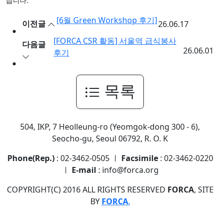
습니다.
[6월 Green Workshop 후기]
이전글
26.06.17
[FORCA CSR 활동] 서울역 급식봉사
다음글
26.06.01
후기
목록
504, IKP, 7 Heolleung-ro (Yeomgok-dong 300 - 6),
Seocho-gu, Seoul 06792, R. O. K
Phone(Rep.)
: 02-3462-0505 ㅣ
Facsimile
: 02-3462-0220
ㅣ
E-mail
: info@forca.org
COPYRIGHT(C) 2016 ALL RIGHTS RESERVED
FORCA
, SITE
BY
FORCA
.