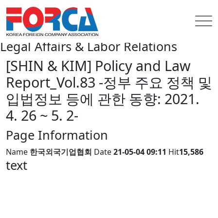
INFORMATION
Legal Affairs & Labor Relations
Legal Affairs & Labor Relations
[SHIN & KIM] Policy and Law
Report_Vol.83 -정부 주요 정책 및
입법정보 등에 관한 동향: 2021.
4. 26 ~ 5. 2-
Page Information
Name
한국외국기업협회
Date
21-05-04 09:11
Hit
15,586
text