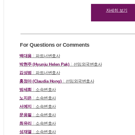
자세히 보기
For Questions or Comments
백대용
ㅣ
파트너변호사
박현주 (Hyunju Helen Pak)
ㅣ
선임외국변호사
김성범
ㅣ
파트너변호사
홍정아 (Claudia Hong)
ㅣ
선임외국변호사
방세희
ㅣ
소속변호사
노지은
ㅣ
소속변호사
서예지
ㅣ
소속변호사
문응필
ㅣ
소속변호사
최유리
ㅣ
소속변호사
성재열
ㅣ
소속변호사