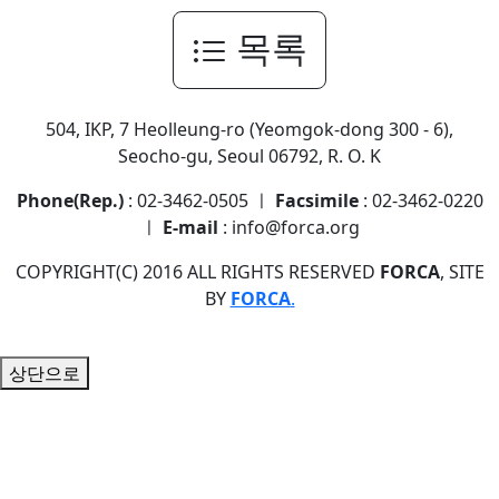
목록
504, IKP, 7 Heolleung-ro (Yeomgok-dong 300 - 6),
Seocho-gu, Seoul 06792, R. O. K
Phone(Rep.)
: 02-3462-0505 ㅣ
Facsimile
: 02-3462-0220
ㅣ
E-mail
: info@forca.org
COPYRIGHT(C) 2016 ALL RIGHTS RESERVED
FORCA
, SITE
BY
FORCA
.
상단으로