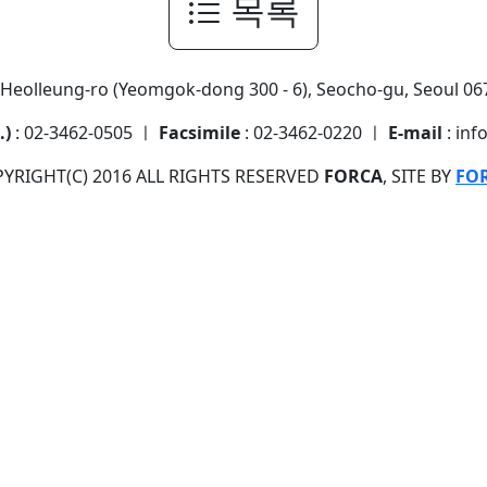
목록
7 Heolleung-ro (Yeomgok-dong 300 - 6), Seocho-gu, Seoul 067
.)
: 02-3462-0505 ㅣ
Facsimile
: 02-3462-0220 ㅣ
E-mail
: inf
YRIGHT(C) 2016 ALL RIGHTS RESERVED
FORCA
, SITE BY
FO