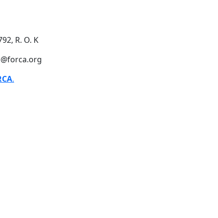
92, R. O. K
o@forca.org
RCA
.