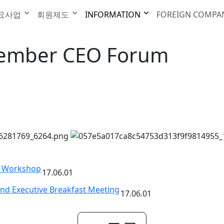
INFORMATION
요사업
회원제도
INFORMATION
FOREIGN COMPA
tember CEO Forum
n Workshop
17.06.01
nd Executive Breakfast Meeting
17.06.01