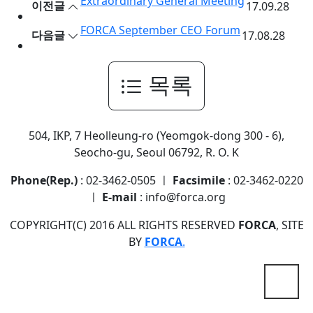
Extraordinary General Meeting
이전글
17.09.28
FORCA September CEO Forum
다음글
17.08.28
목록
504, IKP, 7 Heolleung-ro (Yeomgok-dong 300 - 6),
Seocho-gu, Seoul 06792, R. O. K
Phone(Rep.)
: 02-3462-0505 ㅣ
Facsimile
: 02-3462-0220
ㅣ
E-mail
: info@forca.org
COPYRIGHT(C) 2016 ALL RIGHTS RESERVED
FORCA
, SITE
BY
FORCA
.