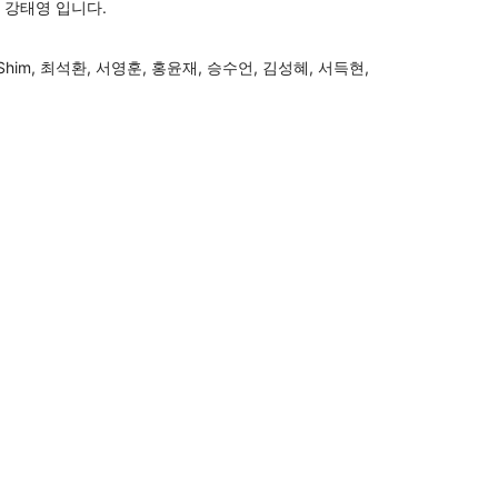
 강태영 입니다.
him, 최석환, 서영훈, 홍윤재, 승수언, 김성혜, 서득현,