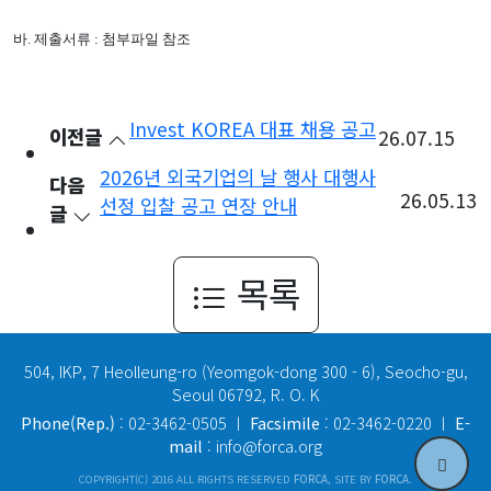
바. 제출서류 : 첨부파일 참조
Invest KOREA 대표 채용 공고
이전글
26.07.15
2026년 외국기업의 날 행사 대행사
다음
26.05.13
선정 입찰 공고 연장 안내
글
목록
504, IKP, 7 Heolleung-ro (Yeomgok-dong 300 - 6), Seocho-gu,
Seoul 06792, R. O. K
Phone(Rep.)
: 02-3462-0505 ㅣ
Facsimile
: 02-3462-0220 ㅣ
E-
mail
: info@forca.org
COPYRIGHT(C) 2016 ALL RIGHTS RESERVED
FORCA
, SITE BY
FORCA
.