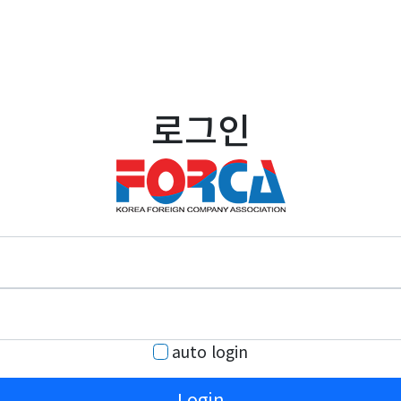
로그인
auto login
Login