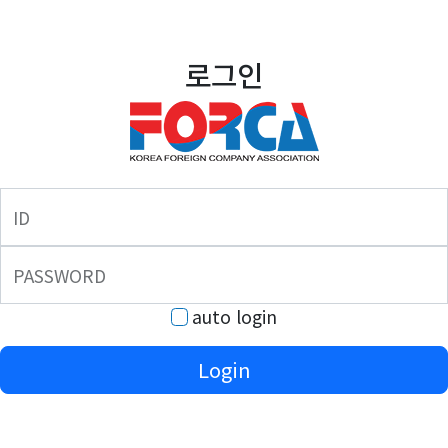
로그인
ID
PASSWORD
auto login
Login